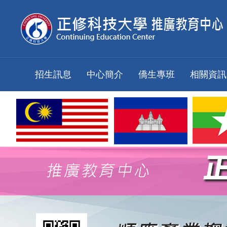
跳
到
主
要
內
容
招生訊息
中心簡介
僑生專班
相關資訊
區