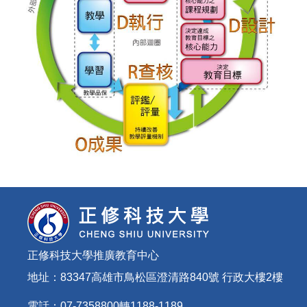
正修科技大學推廣教育中心
地址：83347高雄市鳥松區澄清路840號 行政大樓2樓
電話：07-7358800轉1188-1189