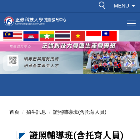
跳
MENU
到
主
要
內
容
區
首頁
招生訊息
證照輔導班(含托育人員)
證照輔導班(含托育人員)