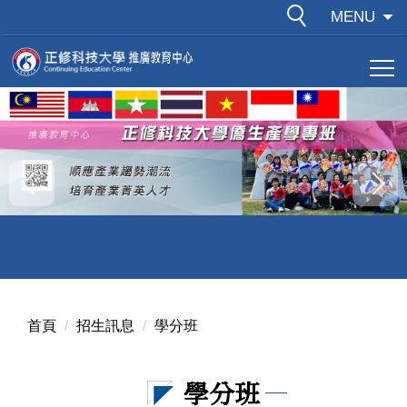
跳
MENU
到
主
要
內
容
區
首頁
招生訊息
學分班
學分班